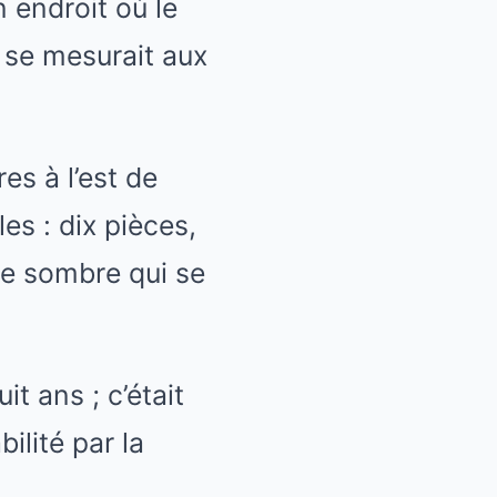
n endroit où le
 se mesurait aux
es à l’est de
s : dix pièces,
re sombre qui se
t ans ; c’était
lité par la