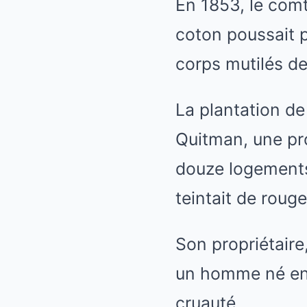
En 1853, le comté
coton poussait p
corps mutilés de 
La plantation de
Quitman, une pro
douze logements
teintait de rouge
Son propriétaire
un homme né ende
cruauté.