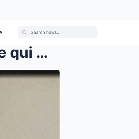
ON
Ézéchiel le rebelle : l’esclave qui mena une révol...