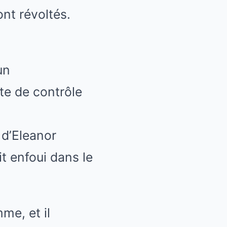
ont révoltés.
un
te de contrôle
 d’Eleanor
t enfoui dans le
me, et il