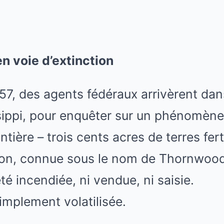
 en voie d’extinction
57, des agents fédéraux arrivèrent dan
sippi, pour enquêter sur un phénomène 
tière – trois cents acres de terres fer
ton, connue sous le nom de Thornwood 
été incendiée, ni vendue, ni saisie.
 simplement volatilisée.