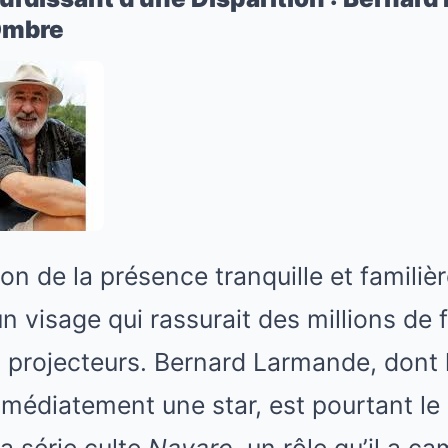
’Ombre
tion de la présence tranquille et familièr
un visage qui rassurait des millions de
s projecteurs. Bernard Larmande, dont
mmédiatement une star, est pourtant l
la série culte
Navaro
, un rôle qu’il a c