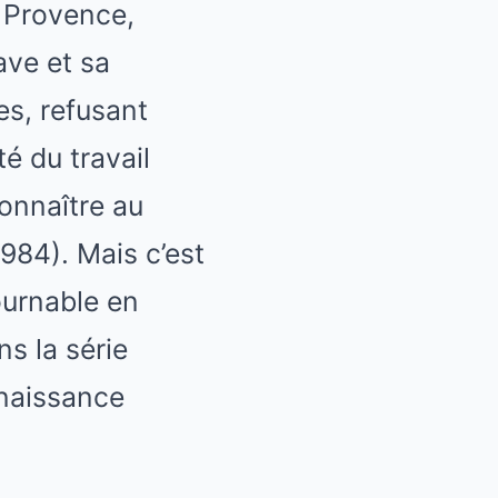
e Provence,
ave et sa
es, refusant
té du travail
onnaître au
984). Mais c’est
ournable en
ns la série
nnaissance