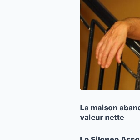
La maison abando
valeur nette
Le Silence Asso