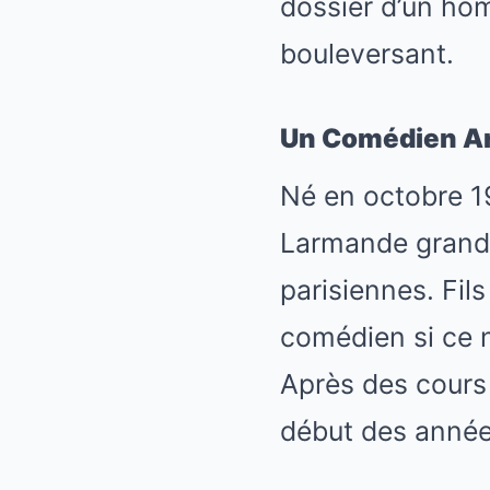
dossier d’un ho
bouleversant.
Un Comédien Art
Né en octobre 19
Larmande grandi
parisiennes. Fils
comédien si ce n’
Après des cours 
début des années