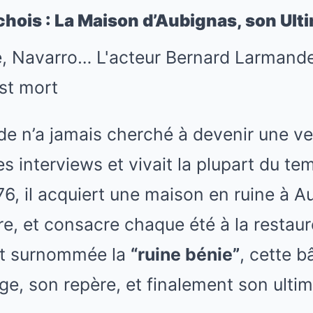
hois : La Maison d’Aubignas, son Ul
 n’a jamais cherché à devenir une vede
s interviews et vivait la plupart du tem
76, il acquiert une maison en ruine à A
re, et consacre chaque été à la restaur
t surnommée la
“ruine bénie”
, cette b
ge, son repère, et finalement son ulti