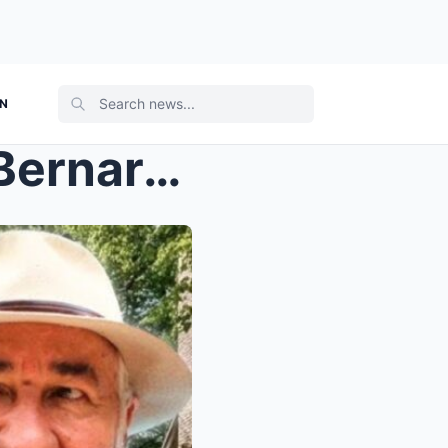
ON
La maison abandonnée de Bernard Larmande, là où il...