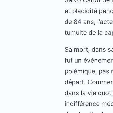
et placidité pen
de 84 ans, l’acte
tumulte de la ca
Sa mort, dans sa
fut un événemen
polémique, pas 
départ. Comment
dans la vie quot
indifférence méd