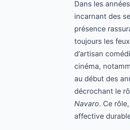
Dans les années 
incarnant des se
présence rassura
toujours les feux
d’artisan coméd
cinéma, notam
au début des ann
décrochant le r
Navaro
. Ce rôle
affective durable