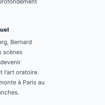
 profondément
suel
erg, Bernard
s scènes
 devenir
l’art oratoire.
 monte à Paris au
anches.