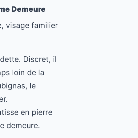
time Demeure
tte. Discret, il
ps loin de la
ubignas, le
er.
âtisse en pierre
me demeure.