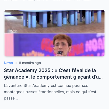
News
•
8 months ago
Star Academy 2025 : « C’est l’éval de la
gênance », le comportement glaçant d’un
professeur traumatise les élèves
L’aventure Star Academy est connue pour ses
montagnes russes émotionnelles, mais ce qui s’est
passé…