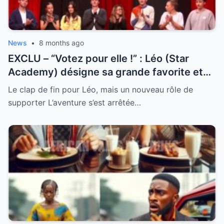
News
•
8 months ago
EXCLU – “Votez pour elle !” : Léo (Star
Academy) désigne sa grande favorite et
dévoile les secrets de leur complicité
Le clap de fin pour Léo, mais un nouveau rôle de
supporter L’aventure s’est arrêtée…