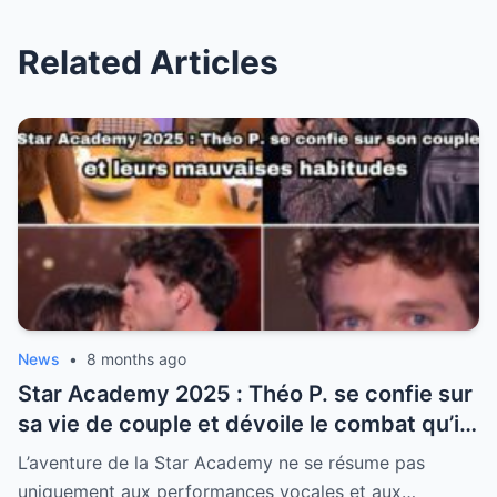
Related Articles
News
•
8 months ago
Star Academy 2025 : Théo P. se confie sur
sa vie de couple et dévoile le combat qu’il
mène avec sa compagne Valentine
L’aventure de la Star Academy ne se résume pas
uniquement aux performances vocales et aux…