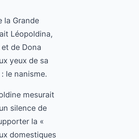
e la Grande
ait Léopoldina,
e et de Dona
aux yeux de sa
 : le nanisme.
poldine mesurait
 un silence de
pporter la «
a aux domestiques