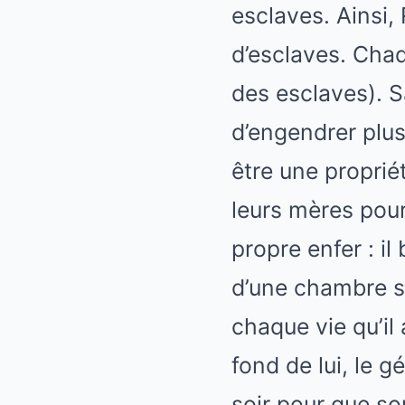
esclaves. Ainsi,
d’esclaves. Chaq
des esclaves). S
d’engendrer plu
être une proprié
leurs mères pour
propre enfer : il
d’une chambre sé
chaque vie qu’i
fond de lui, le 
soir pour que so