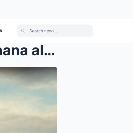
ON
Il colonnello affida la figlia nana allo schiavo D...