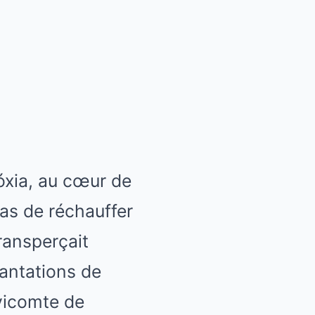
óxia, au cœur de
pas de réchauffer
transperçait
lantations de
vicomte de