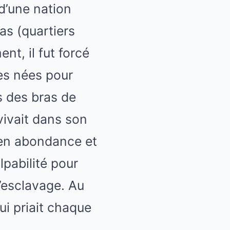
 d’une nation
as (quartiers
t, il fut forcé
es nées pour
s des bras de
vivait dans son
e en abondance et
lpabilité pour
’esclavage. Au
ui priait chaque