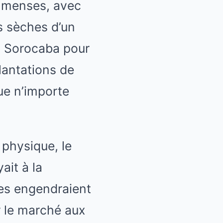
immenses, avec
s sèches d’un
 à Sorocaba pour
lantations de
ue n’importe
 physique, le
ait à la
ces engendraient
r le marché aux