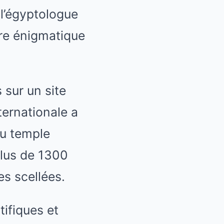
 l’égyptologue
ire énigmatique
sur un site
ternationale a
du temple
plus de 1300
s scellées.
tifiques et