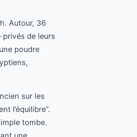
h. Autour, 36
privés de leurs
’une poudre
yptiens,
ncien sur les
t l’équilibre”.
 simple tombe.
uant une