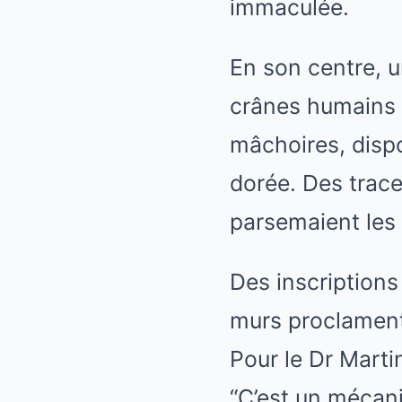
immaculée.
En son centre, u
crânes humains 
mâchoires, disp
dorée. Des trace
parsemaient les 
Des inscriptions
murs proclament 
Pour le Dr Marti
“C’est un mécani