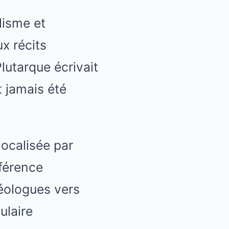
lisme et
x récits
lutarque écrivait
t jamais été
localisée par
rférence
héologues vers
ulaire