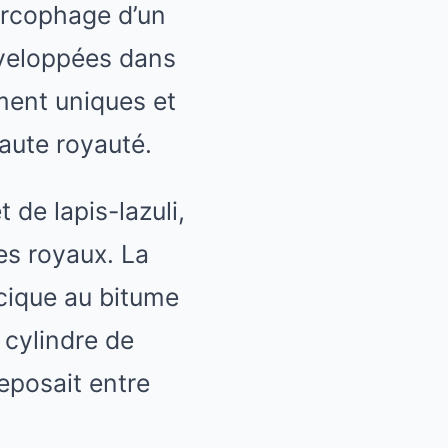
sarcophage d’un
enveloppées dans
ment uniques et
haute royauté.
 de lapis-lazuli,
es royaux. La
cique au bitume
 cylindre de
reposait entre