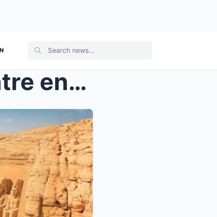
ON
La tombe perdue de Cléopâtre enfin découverte aprè...