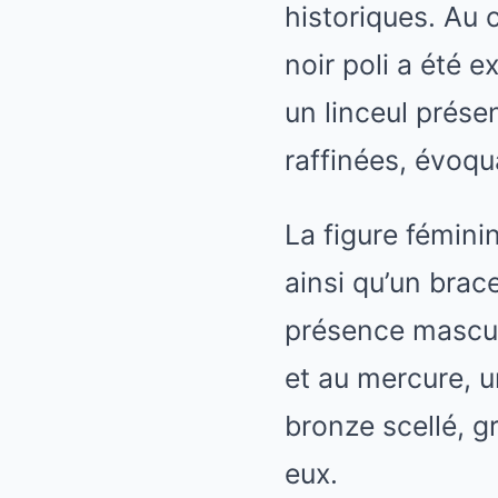
historiques. Au 
noir poli a été 
un linceul prés
raffinées, évoqu
La figure féminin
ainsi qu’un brac
présence mascul
et au mercure, u
bronze scellé, g
eux.