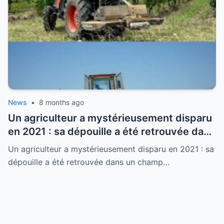
News
•
8 months ago
Un agriculteur a mystérieusement disparu
en 2021 : sa dépouille a été retrouvée dans
un champ en Aveyron, laissant tout le
Un agriculteur a mystérieusement disparu en 2021 : sa
monde sans voix.
dépouille a été retrouvée dans un champ…