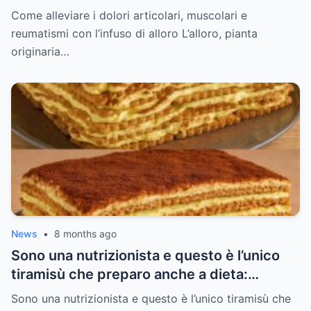
Come alleviare i dolori articolari, muscolari e
reumatismi con l’infuso di alloro L’alloro, pianta
originaria…
News
•
8 months ago
Sono una nutrizionista e questo è l’unico
tiramisù che preparo anche a dieta:
cremoso, leggero e senza sensi di colpa (e
Sono una nutrizionista e questo è l’unico tiramisù che