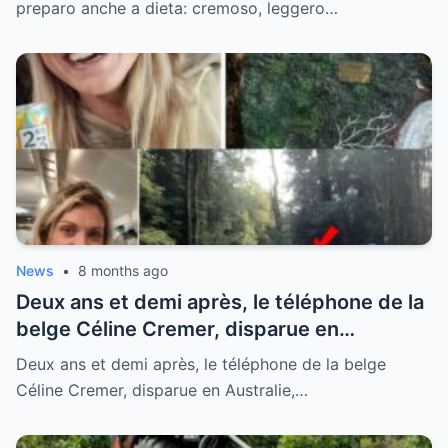
non lo mollo più)
preparo anche a dieta: cremoso, leggero…
News
•
8 months ago
Deux ans et demi après, le téléphone de la
belge Céline Cremer, disparue en
Australie, retrouvé lors de recherches
Deux ans et demi après, le téléphone de la belge
Céline Cremer, disparue en Australie,…