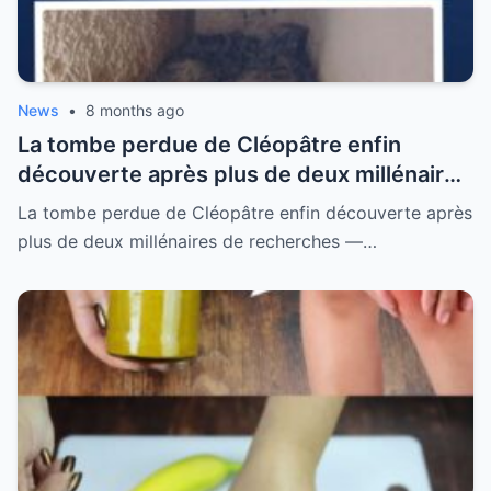
News
•
8 months ago
La tombe perdue de Cléopâtre enfin
découverte après plus de deux millénaires
de recherches — ce que les archéologues
La tombe perdue de Cléopâtre enfin découverte après
ont trouvé à l’intérieur a choqué le monde
plus de deux millénaires de recherches —…
entier