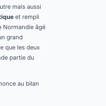
autre mais aussi
ntique
et rempli
 de Normandie âgé
’un grand
se que les deux
de partie du