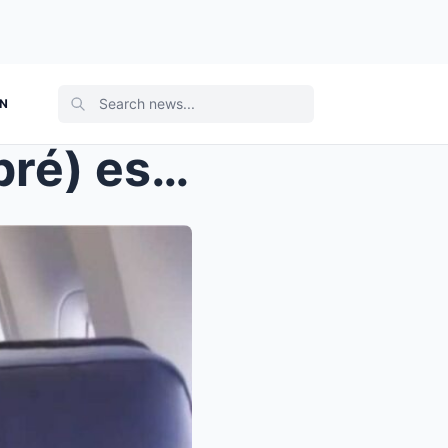
ON
Gilles (L’amour est dans le pré) est-il touj...