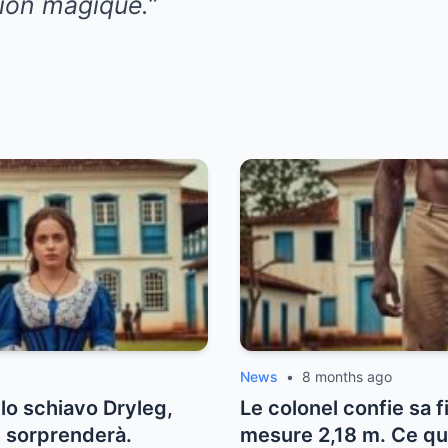
sion magique.
”
News
•
8 months ago
allo schiavo Dryleg,
Le colonel confie sa fi
vi sorprenderà.
mesure 2,18 m. Ce qu’