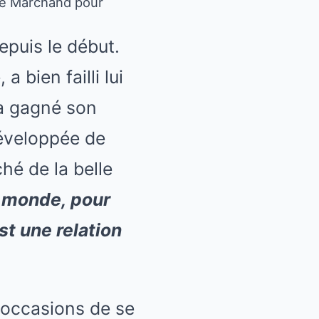
e Le Marchand pour
epuis le début.
e,
a bien failli lui
i a gagné son
développée de
ché de la belle
u monde, pour
st une relation
s occasions de se