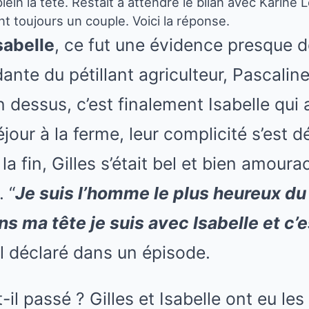
plein la tête. Restait à attendre le bilan avec Karin
nt toujours un couple. Voici la réponse.
Isabelle
, ce fut une évidence presque d
dante du pétillant agriculteur, Pascalin
in dessus
, c’est finalement Isabelle qu
éjour à la ferme, leur complicité s’est 
 la fin, Gilles s’était bel et bien amoura
 “
Je suis l’homme le plus heureux d
ns ma tête je suis avec Isabelle et c’e
il déclaré dans un épisode
.
-il passé ? Gilles et Isabelle ont eu le