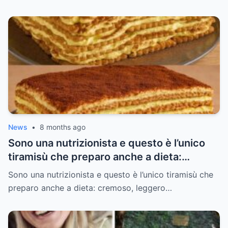
News
•
8 months ago
Sono una nutrizionista e questo è l’unico
tiramisù che preparo anche a dieta:
cremoso, leggero e senza sensi di colpa (e
Sono una nutrizionista e questo è l’unico tiramisù che
non lo mollo più)
preparo anche a dieta: cremoso, leggero…