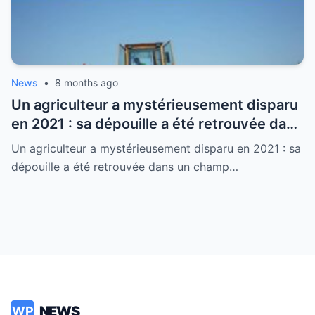
News
•
8 months ago
Un agriculteur a mystérieusement disparu
en 2021 : sa dépouille a été retrouvée dans
un champ en Aveyron, laissant tout le
Un agriculteur a mystérieusement disparu en 2021 : sa
monde sans voix.
dépouille a été retrouvée dans un champ…
NEWS
WP