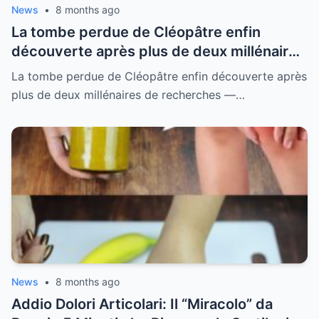
News
•
8 months ago
La tombe perdue de Cléopâtre enfin
découverte après plus de deux millénaires
de recherches — ce que les archéologues
La tombe perdue de Cléopâtre enfin découverte après
ont trouvé à l’intérieur a choqué le monde
plus de deux millénaires de recherches —…
entier
News
•
8 months ago
Addio Dolori Articolari: Il “Miracolo” da