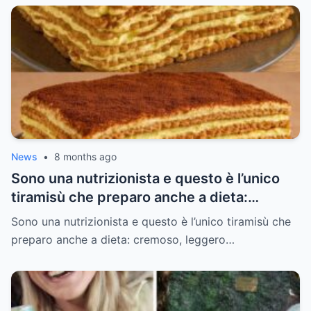
News
•
8 months ago
Sono una nutrizionista e questo è l’unico
tiramisù che preparo anche a dieta:
cremoso, leggero e senza sensi di colpa (e
Sono una nutrizionista e questo è l’unico tiramisù che
non lo mollo più)
preparo anche a dieta: cremoso, leggero…