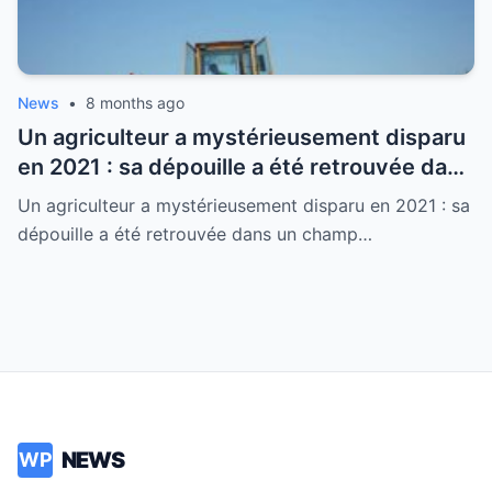
News
•
8 months ago
Un agriculteur a mystérieusement disparu
en 2021 : sa dépouille a été retrouvée dans
un champ en Aveyron, laissant tout le
Un agriculteur a mystérieusement disparu en 2021 : sa
monde sans voix.
dépouille a été retrouvée dans un champ…
NEWS
WP