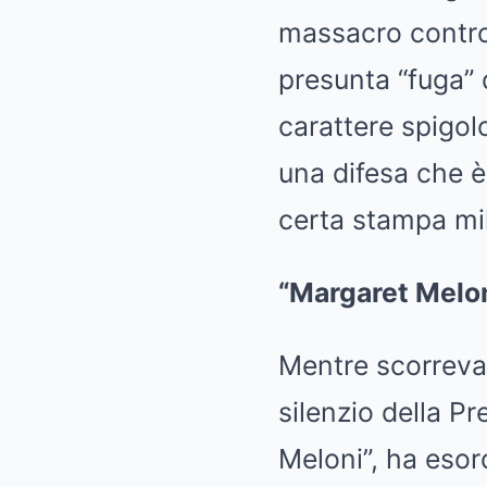
massacro contro i
presunta “fuga” 
carattere spigol
una difesa che è
certa stampa mil
“Margaret Melon
Mentre scorrevan
silenzio della P
Meloni”, ha esor