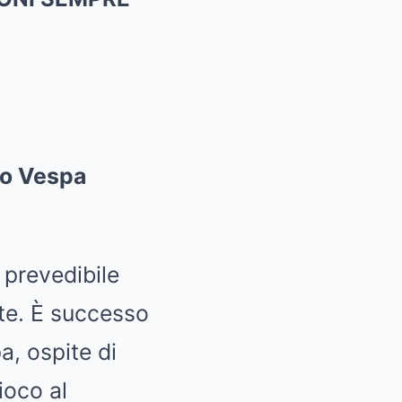
uno Vespa
 prevedibile
nte. È successo
a, ospite di
ioco al