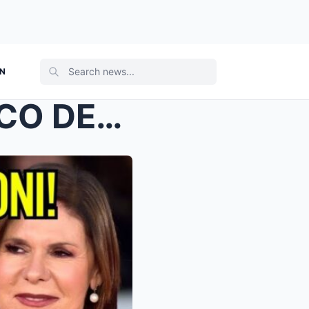
ON
VESPA SMASCHERA IL GIOCO DELLA SINISTRA: “MELONI S...