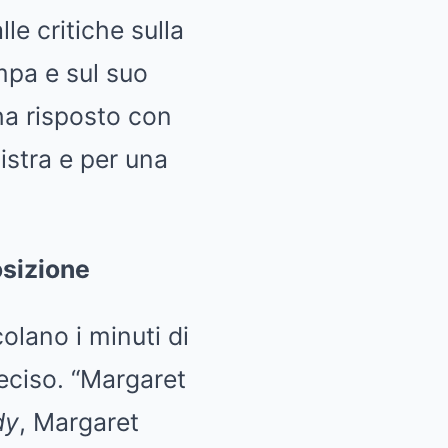
le critiche sulla
mpa e sul suo
 ha risposto con
istra e per una
osizione
lano i minuti di
eciso. “Margaret
dy
, Margaret