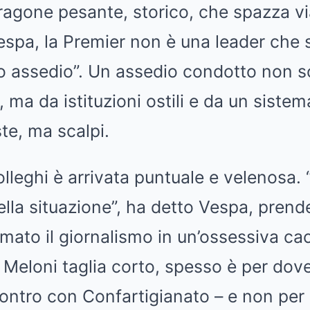
ragone pesante, storico, che spazza vi
Vespa, la Premier non è una leader che
o assedio”. Un assedio condotto non so
i, ma da istituzioni ostili e da un sist
te, ma scalpi.
olleghi è arrivata puntuale e velenosa.
 della situazione”, ha detto Vespa, pren
mato il giornalismo in un’ossessiva cacc
 Meloni taglia corto, spesso è per dov
ontro con Confartigianato – e non per