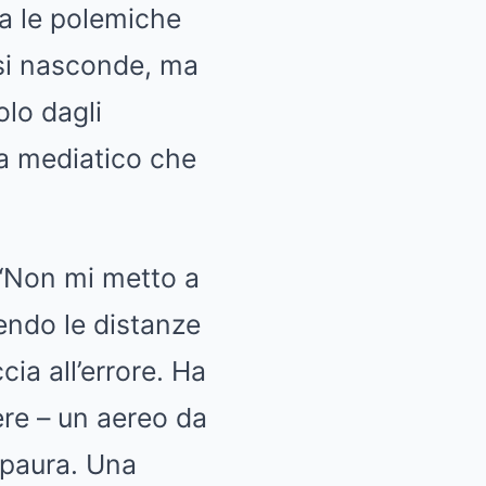
a le polemiche
 si nasconde, ma
lo dagli
ema mediatico che
 “Non mi metto a
dendo le distanze
ia all’errore. Ha
ere – un aereo da
 paura. Una